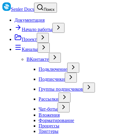
Senler Docs
Поиск
Документация
Начало работы
Проект
Каналы
ВКонтакте
Подключение
Подписчики
Группы подписчиков
Рассылки
Чат-боты
Вложения
Форматирование
Процессы
Триггеры