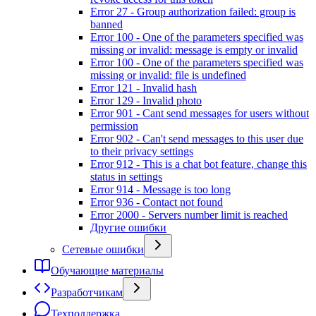
Error 27 - Group authorization failed: group is
banned
Error 100 - One of the parameters specified was
missing or invalid: message is empty or invalid
Error 100 - One of the parameters specified was
missing or invalid: file is undefined
Error 121 - Invalid hash
Error 129 - Invalid photo
Error 901 - Cant send messages for users without
permission
Error 902 - Can't send messages to this user due
to their privacy settings
Error 912 - This is a chat bot feature, change this
status in settings
Error 914 - Message is too long
Error 936 - Contact not found
Error 2000 - Servers number limit is reached
Другие ошибки
Сетевые ошибки
Обучающие материалы
Разработчикам
Техподдержка