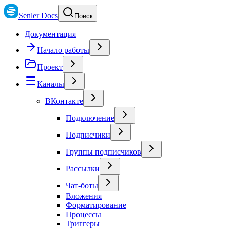
Senler Docs
Поиск
Документация
Начало работы
Проект
Каналы
ВКонтакте
Подключение
Подписчики
Группы подписчиков
Рассылки
Чат-боты
Вложения
Форматирование
Процессы
Триггеры