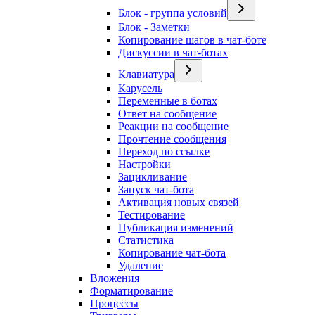
Блок - группа условий
Блок - Заметки
Копирование шагов в чат-боте
Дискуссии в чат-ботах
Клавиатура
Карусель
Переменные в ботах
Ответ на сообщение
Реакции на сообщение
Прочтение сообщения
Переход по ссылке
Настройки
Зацикливание
Запуск чат-бота
Активация новых связей
Тестирование
Публикация изменений
Статистика
Копирование чат-бота
Удаление
Вложения
Форматирование
Процессы