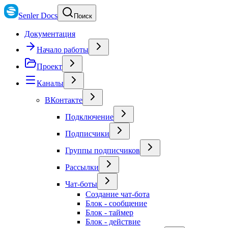
Senler Docs
Поиск
Документация
Начало работы
Проект
Каналы
ВКонтакте
Подключение
Подписчики
Группы подписчиков
Рассылки
Чат-боты
Создание чат-бота
Блок - сообщение
Блок - таймер
Блок - действие