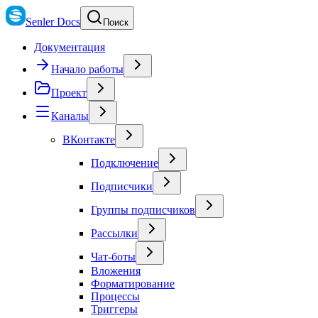
Senler Docs
Поиск
Документация
Начало работы
Проект
Каналы
ВКонтакте
Подключение
Подписчики
Группы подписчиков
Рассылки
Чат-боты
Вложения
Форматирование
Процессы
Триггеры