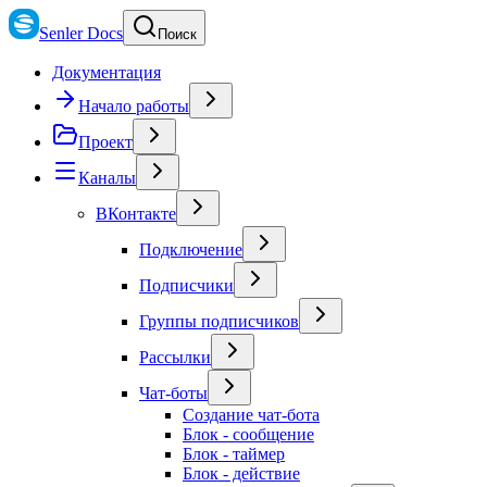
Senler Docs
Поиск
Документация
Начало работы
Проект
Каналы
ВКонтакте
Подключение
Подписчики
Группы подписчиков
Рассылки
Чат-боты
Создание чат-бота
Блок - сообщение
Блок - таймер
Блок - действие