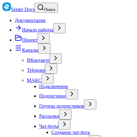
Senler Docs
Поиск
Документация
Начало работы
Проект
Каналы
ВКонтакте
Telegram
МАКС
Подключение
Подписчики
Группы подписчиков
Рассылки
Чат-боты
Создание чат-бота