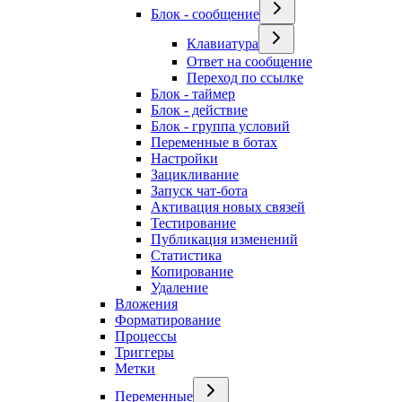
Блок - сообщение
Клавиатура
Ответ на сообщение
Переход по ссылке
Блок - таймер
Блок - действие
Блок - группа условий
Переменные в ботах
Настройки
Зацикливание
Запуск чат-бота
Активация новых связей
Тестирование
Публикация изменений
Статистика
Копирование
Удаление
Вложения
Форматирование
Процессы
Триггеры
Метки
Переменные