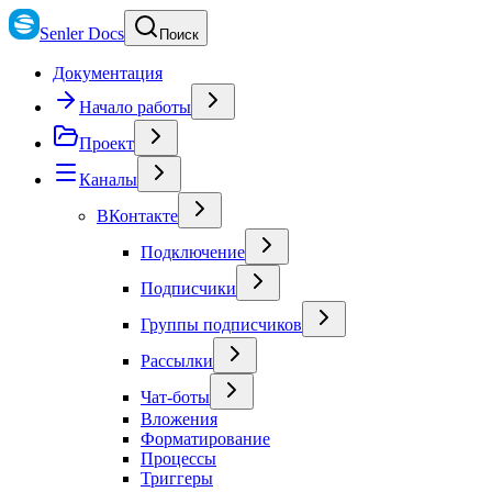
Senler Docs
Поиск
Документация
Начало работы
Проект
Каналы
ВКонтакте
Подключение
Подписчики
Группы подписчиков
Рассылки
Чат-боты
Вложения
Форматирование
Процессы
Триггеры