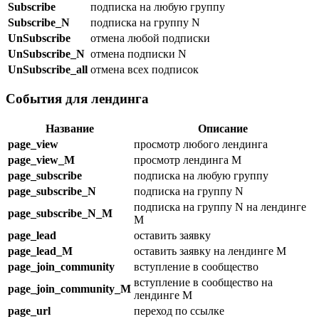
Subscribe
подписка на любую группу
Subscribe_N
подписка на группу N
UnSubscribe
отмена любой подписки
UnSubscribe_N
отмена подписки N
UnSubscribe_all
отмена всех подписок
События для лендинга
Название
Описание
page_view
просмотр любого лендинга
page_view_M
просмотр лендинга M
page_subscribe
подписка на любую группу
page_subscribe_N
подписка на группу N
подписка на группу N на лендинге
page_subscribe_N_M
M
page_lead
оставить заявку
page_lead_M
оставить заявку на лендинге M
page_join_community
вступление в сообщество
вступление в сообщество на
page_join_community_M
лендинге M
page_url
переход по ссылке