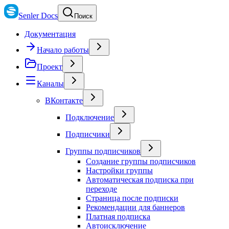
Senler Docs
Поиск
Документация
Начало работы
Проект
Каналы
ВКонтакте
Подключение
Подписчики
Группы подписчиков
Создание группы подписчиков
Настройки группы
Автоматическая подписка при
переходе
Страница после подписки
Рекомендации для баннеров
Платная подписка
Автоисключение