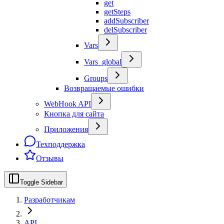
get
getSteps
addSubscriber
delSubscriber
Vars
Vars_global
Groups
Возвращаемые ошибки
WebHook API
Кнопка для сайта
Приложения
Техподдержка
Отзывы
Toggle Sidebar
Разработчикам
API