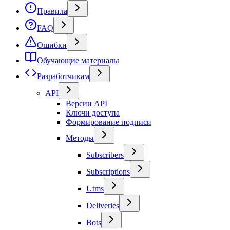
Правила
FAQ
Ошибки
Обучающие материалы
Разработчикам
API
Версии API
Ключи доступа
Формирование подписи
Методы
Subscribers
Subscriptions
Utms
Deliveries
Bots