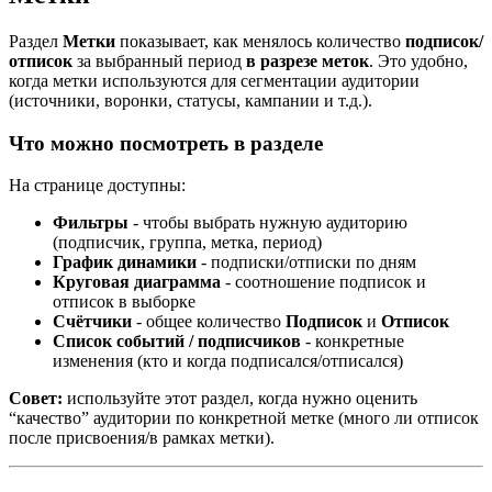
Раздел
Метки
показывает, как менялось количество
подписок/
отписок
за выбранный период
в разрезе меток
. Это удобно,
когда метки используются для сегментации аудитории
(источники, воронки, статусы, кампании и т.д.).
Что можно посмотреть в разделе
На странице доступны:
Фильтры
- чтобы выбрать нужную аудиторию
(подписчик, группа, метка, период)
График динамики
- подписки/отписки по дням
Круговая диаграмма
- соотношение подписок и
отписок в выборке
Счётчики
- общее количество
Подписок
и
Отписок
Список событий / подписчиков
- конкретные
изменения (кто и когда подписался/отписался)
Совет:
используйте этот раздел, когда нужно оценить
“качество” аудитории по конкретной метке (много ли отписок
после присвоения/в рамках метки).