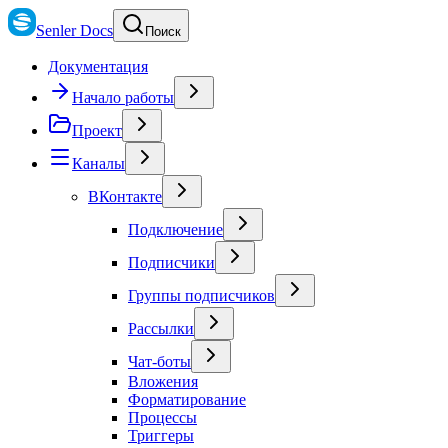
Senler Docs
Поиск
Документация
Начало работы
Проект
Каналы
ВКонтакте
Подключение
Подписчики
Группы подписчиков
Рассылки
Чат-боты
Вложения
Форматирование
Процессы
Триггеры