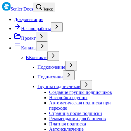
Senler Docs
Поиск
Документация
Начало работы
Проект
Каналы
ВКонтакте
Подключение
Подписчики
Группы подписчиков
Создание группы подписчиков
Настройки группы
Автоматическая подписка при
переходе
Страница после подписки
Рекомендации для баннеров
Платная подписка
Автоисключение