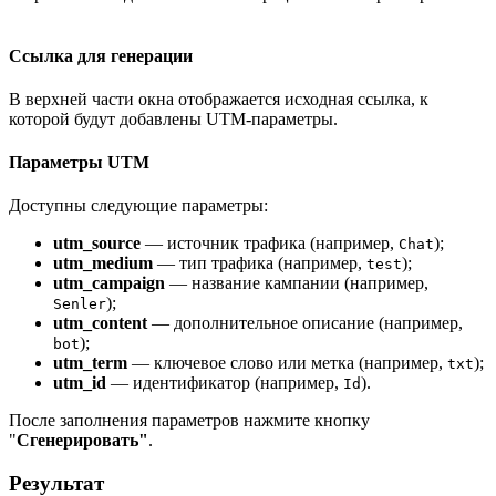
Ссылка для генерации
В верхней части окна отображается исходная ссылка, к
которой будут добавлены UTM-параметры.
Параметры UTM
Доступны следующие параметры:
utm_source
— источник трафика (например,
);
Chat
utm_medium
— тип трафика (например,
);
test
utm_campaign
— название кампании (например,
);
Senler
utm_content
— дополнительное описание (например,
);
bot
utm_term
— ключевое слово или метка (например,
);
txt
utm_id
— идентификатор (например,
).
Id
После заполнения параметров нажмите кнопку
"
Сгенерировать"
.
Результат