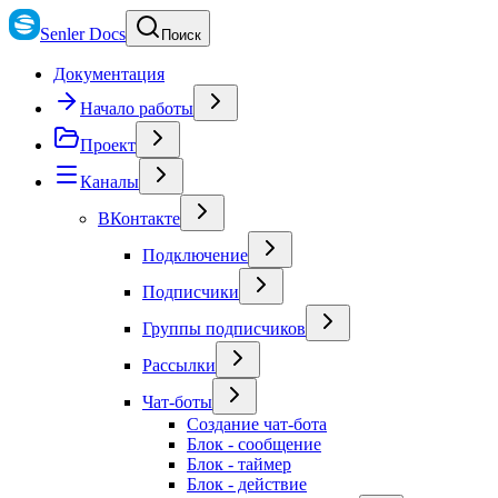
Senler Docs
Поиск
Документация
Начало работы
Проект
Каналы
ВКонтакте
Подключение
Подписчики
Группы подписчиков
Рассылки
Чат-боты
Создание чат-бота
Блок - сообщение
Блок - таймер
Блок - действие