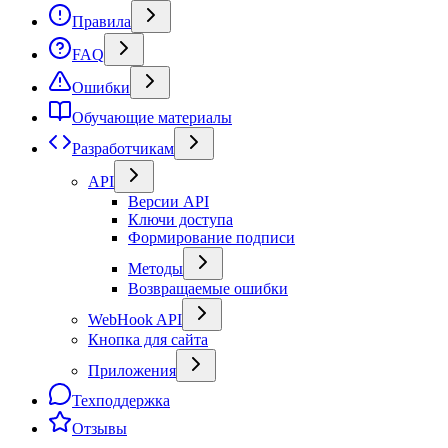
Правила
FAQ
Ошибки
Обучающие материалы
Разработчикам
API
Версии API
Ключи доступа
Формирование подписи
Методы
Возвращаемые ошибки
WebHook API
Кнопка для сайта
Приложения
Техподдержка
Отзывы