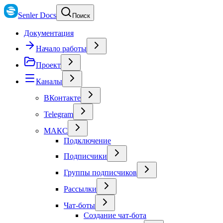
Senler Docs
Поиск
Документация
Начало работы
Проект
Каналы
ВКонтакте
Telegram
МАКС
Подключение
Подписчики
Группы подписчиков
Рассылки
Чат-боты
Создание чат-бота