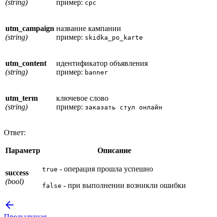
(string)
пример:
cpc
utm_campaign
название кампании
(string)
пример:
skidka_po_karte
utm_content
идентификатор объявления
(string)
пример:
banner
utm_term
ключевое слово
(string)
пример:
заказать стул онлайн
Ответ:
Параметр
Описание
- операция прошла успешно
true
success
(bool)
- при выполнении возникли ошибки
false
Предыдущая