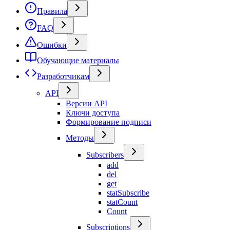
Правила
FAQ
Ошибки
Обучающие материалы
Разработчикам
API
Версии API
Ключи доступа
Формирование подписи
Методы
Subscribers
add
del
get
statSubscribe
statCount
Count
Subscriptions