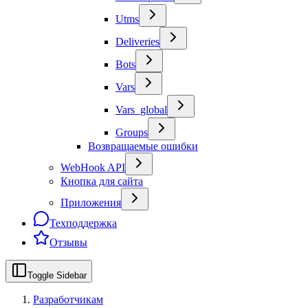
Utms
Deliveries
Bots
Vars
Vars_global
Groups
Возвращаемые ошибки
WebHook API
Кнопка для сайта
Приложения
Техподдержка
Отзывы
Toggle Sidebar
Разработчикам