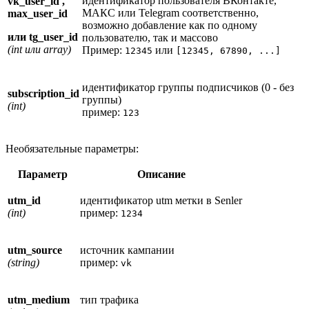
идентификатор пользователя ВКонтакте,
vk_user_id ,
МАКС или Telegram соответственно,
max_user_id
возможно добавление как по одному
или tg_user_id
пользователю, так и массово
(int или array)
Пример:
или
12345
[12345, 67890, ...]
идентификатор группы подписчиков (0 - без
subscription_id
группы)
(int)
пример:
123
Необязательные параметры:
Параметр
Описание
utm_id
идентификатор utm метки в Senler
(int)
пример:
1234
utm_source
источник кампании
(string)
пример:
vk
utm_medium
тип трафика