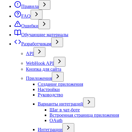
Правила
FAQ
Ошибки
Обучающие материалы
Разработчикам
API
WebHook API
Кнопка для сайта
Приложения
Создание приложения
Настройки
Руководство
Варианты интеграций
Шаг в чат-боте
Встроенная страница приложения
OAuth
Интеграции