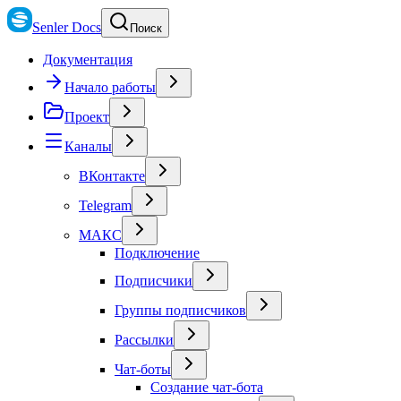
Senler Docs
Поиск
Документация
Начало работы
Проект
Каналы
ВКонтакте
Telegram
МАКС
Подключение
Подписчики
Группы подписчиков
Рассылки
Чат-боты
Создание чат-бота