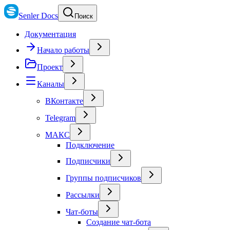
Senler Docs
Поиск
Документация
Начало работы
Проект
Каналы
ВКонтакте
Telegram
МАКС
Подключение
Подписчики
Группы подписчиков
Рассылки
Чат-боты
Создание чат-бота