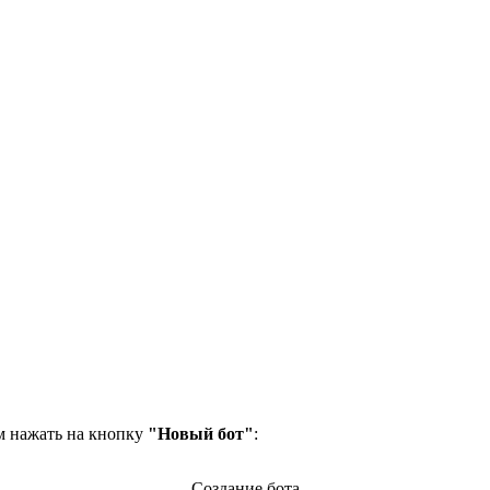
м нажать на кнопку
"Новый бот"
:
Создание бота