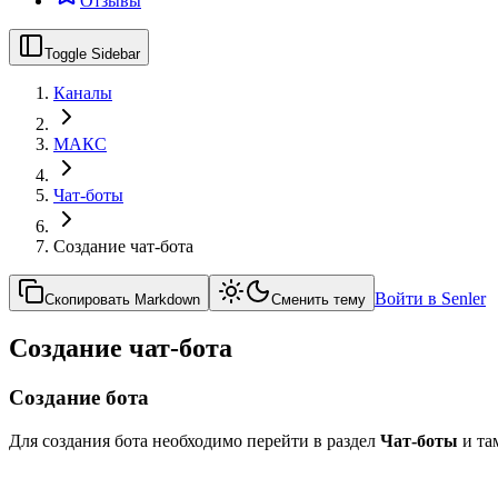
Отзывы
Toggle Sidebar
Каналы
МАКС
Чат-боты
Создание чат-бота
Войти в Senler
Скопировать Markdown
Сменить тему
Создание чат-бота
Создание бота
Для создания бота необходимо перейти в раздел
Чат-боты
и та