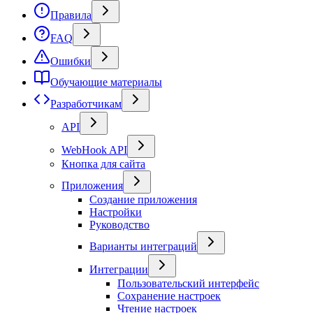
Правила
FAQ
Ошибки
Обучающие материалы
Разработчикам
API
WebHook API
Кнопка для сайта
Приложения
Создание приложения
Настройки
Руководство
Варианты интеграций
Интеграции
Пользовательский интерфейс
Сохранение настроек
Чтение настроек