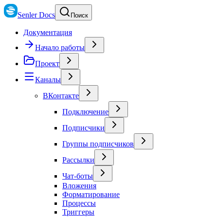
Senler Docs
Поиск
Документация
Начало работы
Проект
Каналы
ВКонтакте
Подключение
Подписчики
Группы подписчиков
Рассылки
Чат-боты
Вложения
Форматирование
Процессы
Триггеры